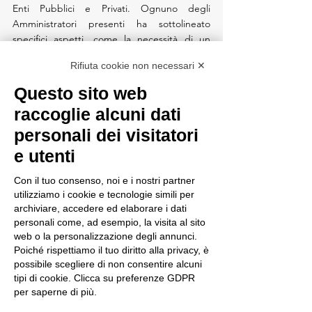
Enti Pubblici e Privati. Ognuno degli 
Amministratori presenti ha sottolineato 
specifici aspetti, come la necessità di un 
lavoro verso un comune brand della Città, 
Rifiuta cookie non necessari ✕
idee per concretizzare nella scuola le 
esigenze delle Aziende, il valore intrinseco 
Questo sito web
del dialogo e dell’associarsi, che può 
raccoglie alcuni dati
generare percorsi innovativi e inimmaginabili.
ATPICA esprime concretamente il valore 
personali dei visitatori
dell’associarsi tra le varie Aziende: la 
e utenti
collaborazione col Comune diventa il primo 
passo per sviluppare ulteriori progetti che 
Con il tuo consenso, noi e i nostri partner
diano al nostro Territorio un’immagine 
utilizziamo i cookie e tecnologie simili per
all’altezza di quella che si merita come 
archiviare, accedere ed elaborare i dati
patrimonio dell’umanità.
personali come, ad esempio, la visita al sito
web o la personalizzazione degli annunci.
Poiché rispettiamo il tuo diritto alla privacy, è
possibile scegliere di non consentire alcuni
tipi di cookie. Clicca su preferenze GDPR
per saperne di più.