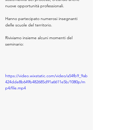
nuove opportunità professionali. 
Hanno partecipato numerosi insegnanti 
delle scuole del territorio.
Riviviamo insieme alcuni momenti del 
seminario: 
https://video.wixstatic.com/video/a54fb9_9ab
424dde8b649b482685d91a6611e5b/1080p/m
p4/file.mp4