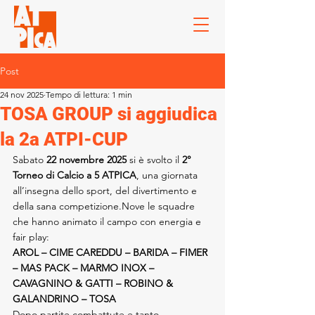
Post
24 nov 2025
Tempo di lettura: 1 min
TOSA GROUP si aggiudica
la 2a ATPI-CUP
Sabato 
22 novembre 2025
 si è svolto il 
2° 
Torneo di Calcio a 5 ATPICA
, una giornata 
all’insegna dello sport, del divertimento e 
della sana competizione.Nove le squadre 
che hanno animato il campo con energia e 
fair play:
AROL – CIME CAREDDU – BARIDA – FIMER 
– MAS PACK – MARMO INOX – 
CAVAGNINO & GATTI – ROBINO & 
GALANDRINO – TOSA
Dopo partite combattute e tanto 