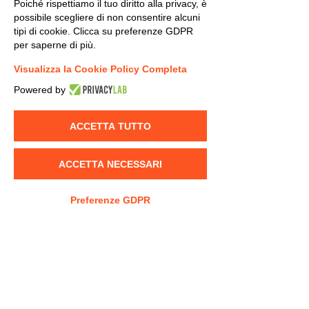
Poiché rispettiamo il tuo diritto alla privacy, è
possibile scegliere di non consentire alcuni
tipi di cookie. Clicca su preferenze GDPR
per saperne di più.
Visualizza la Cookie Policy Completa
Powered by
Commenti
ACCETTA TUTTO
Scrivi un commento...
ATPICA accompagna gli
Consegnate le b
ACCETTA NECESSARI
studenti a SPS 2026
studio agli stud
Preferenze GDPR
Sede legale